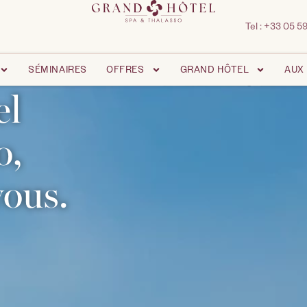
Tel :
+33 05 59
SÉMINAIRES
OFFRES
GRAND HÔTEL
AUX
tel
so,
vous.