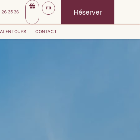
FR
Réserver
 26 3
5 36
 ALENTOURS
CONTACT