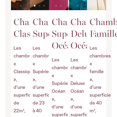
Chambre
Chambre
Chambre
Chambre
Chamb
Classique
Supérieure
Supérieure
Deluxe
Famill
Océan
Océan
Les
Les
Les
chambres
chambres
chambres
Les
Les
«
«
«
chambres
chambres
Classique
Supérieure
famille
«
«
»,
»,
»,
Supérieure
Deluxe
d’une
d’une
d’une
Océan
Océan
superficie
superficie
superficie
»,
»,
de
de 23
de 40
d’une
d’une
22m²,
à 40
m²,
superficie
superficie