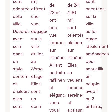
sont
m²,
sont
de
de 24
orientées
offrent
orientées
22m²,
à 30
côté
une
sur la
ont
m²,
ville.
vue
ville
une
sont
Décorées
dégagée
au 1er
vue
orientées
avec
sur la
étage.
imprenable
pleinement
soin
ville
Idéalement
sur
sur
dans
du 1er
aménagées
l’Océan.
l’Océan.
un
au
pour
Alliant
Elles
style
3ème
accueillir
parfaitement
se
contemporain
étage.
un
raffinement
veulent
et
Elles
couple
et
lumineuses,
chaleureux,
sont
avec 1
élégance,
sereines
elles
un
ou 2
vous
et
sont
écrin
enfants,
vous
apaisantes,