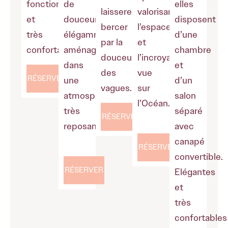
fonctionnelles
de
elles
laisserez
valorisant
et
douceur,
disposent
bercer
l’espace
très
élégamment
d’une
par la
et
confortables.
aménagées
chambre
douceur
l’incroyable
dans
et
des
vue
RÉSERVER
une
d’un
vagues.
sur
atmosphère
salon
l’Océan.
très
séparé
RÉSERVER
reposante.
avec
canapé
RÉSERVER
convertible.
RÉSERVER
Elégantes
et
très
confortables