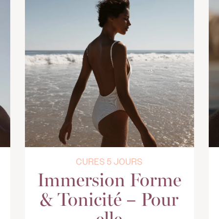
CURES 5 JOURS
Immersion Forme
& Tonicité – Pour
elle