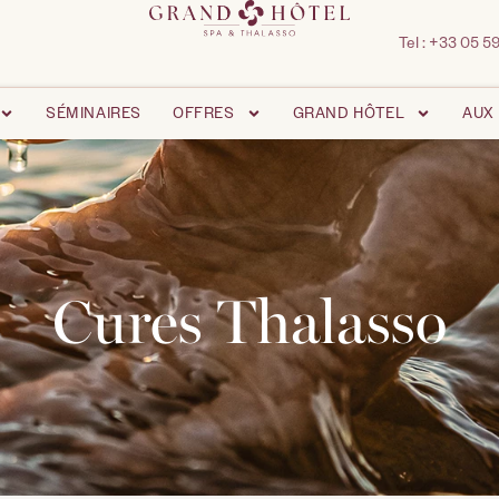
Tel :
+33 05 59
SÉMINAIRES
OFFRES
GRAND HÔTEL
AUX
Cures Thalasso