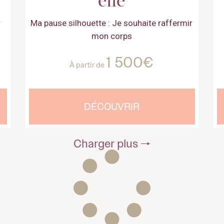
r
Ma pause silhouette : Je souhaite raffermir
mon corps
1 500€
À partir de
DÉCOUVRIR
Charger plus 🠒