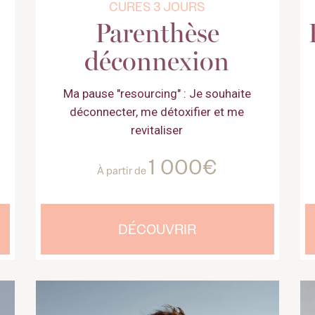
CURES 3 JOURS
Parenthèse
déconnexion
Ma pause "resourcing" : Je souhaite
déconnecter, me détoxifier et me
revitaliser
1 000€
À partir de
DÉCOUVRIR