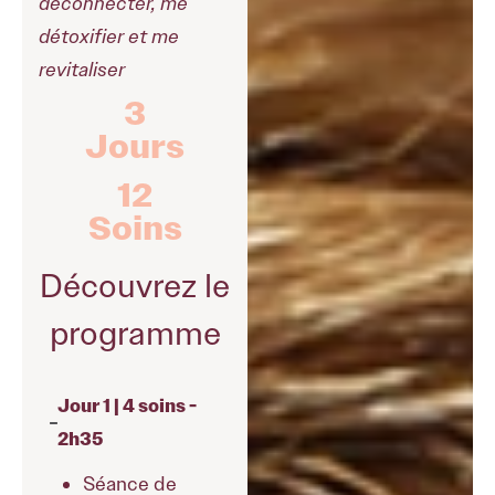
déconnecter, me
détoxifier et me
revitaliser
3
Jours
12
Soins
Découvrez le
programme
Jour 1 | 4 soins -
2h35
Séance de