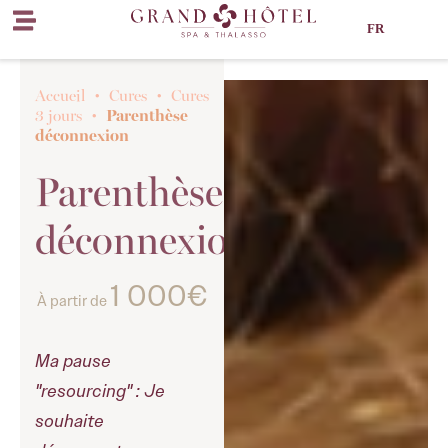
FR
Accueil
•
Cures
•
Cures
Parenthèse
3 jours
•
déconnexion
Parenthèse
déconnexion
1 000€
À partir de
Ma pause
"resourcing" : Je
souhaite