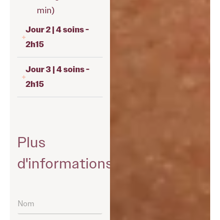
min)
Jour 2 | 4 soins -
2h15
Jour 3 | 4 soins -
2h15
Plus
d'informations
N
o
m