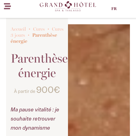
FR
Accueil
•
Cures
•
Cures
Parenthèse
3 jours
•
énergie
Parenthèse
énergie
900€
À partir de
Ma pause vitalité : je
souhaite retrouver
mon dynamisme