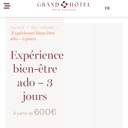
FR
Accueil
•
Spa enfants
•
Expérience bien-être
ado – 3 jours
Expérience
bien-être
ado – 3
jours
600€
À partir de