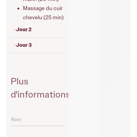
Massage du cuir
chevelu (25 min)
Jour 2
Jour 3
Plus
d'informations
N
o
m
*